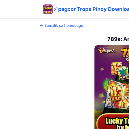
⚡ pagcor Tropa Pinoy Downloa
← Bumalik sa homepage
789e: A