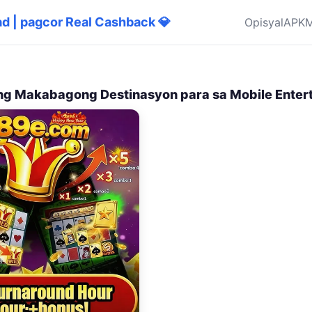
d | pagcor Real Cashback 💎
Opisyal
APK
M
ng Makabagong Destinasyon para sa Mobile Enter