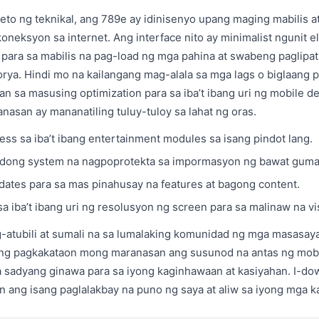
eto ng teknikal, ang 789e ay idinisenyo upang maging mabilis a
oneksyon sa internet. Ang interface nito ay minimalist ngunit e
para sa mabilis na pag-load ng mga pahina at swabeng paglipat
gorya. Hindi mo na kailangang mag-alala sa mga lags o biglaang p
 sa masusing optimization para sa iba’t ibang uri ng mobile dev
nasan ay mananatiling tuluy-tuloy sa lahat ng oras.
ess sa iba’t ibang entertainment modules sa isang pindot lang.
badong system na nagpoprotekta sa impormasyon ng bawat guma
dates para sa mas pinahusay na features at bagong content.
a iba’t ibang uri ng resolusyon ng screen para sa malinaw na vi
atubili at sumali na sa lumalaking komunidad ng mga masasa
 ang pagkakataon mong maranasan ang susunod na antas ng mob
 sadyang ginawa para sa iyong kaginhawaan at kasiyahan. I-do
n ang isang paglalakbay na puno ng saya at aliw sa iyong mga 