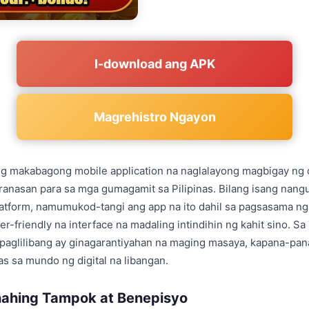
I-download ang APK
Magrehistro Ngayon
g makabagong mobile application na naglalayong magbigay ng d
ranasan para sa mga gumagamit sa Pilipinas. Bilang isang nan
latform, namumukod-tangi ang app na ito dahil sa pagsasama 
er-friendly na interface na madaling intindihin ng kahit sino. S
 paglilibang ay ginagarantiyahan na maging masaya, kapana-pan
s sa mundo ng digital na libangan.
ahing Tampok at Benepisyo