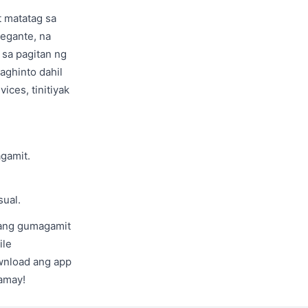
t matatag sa
legante, na
 sa pagitan ng
aghinto dahil
ices, tinitiyak
gamit.
sual.
yang gumagamit
ile
wnload ang app
kamay!