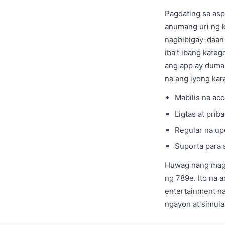
Pagdating sa asp
anumang uri ng k
nagbibigay-daan 
iba’t ibang kate
ang app ay dumaan
na ang iyong kara
Mabilis na acc
Ligtas at pri
Regular na up
Suporta para s
Huwag nang mag-
ng 789e. Ito na
entertainment na
ngayon at simula