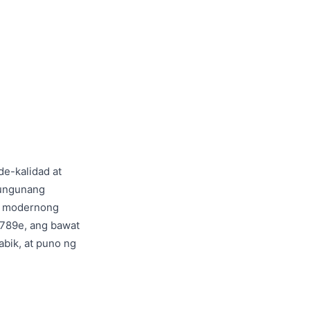
e-kalidad at
gungunang
ng modernong
a 789e, ang bawat
abik, at puno ng