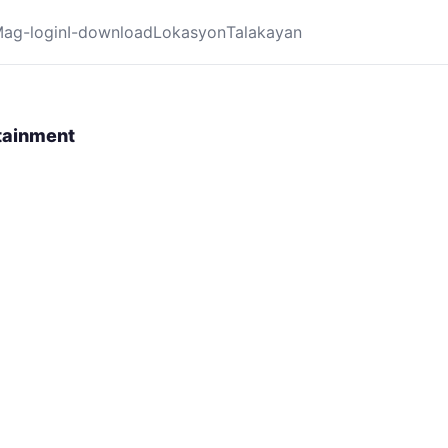
ag-login
I-download
Lokasyon
Talakayan
tainment