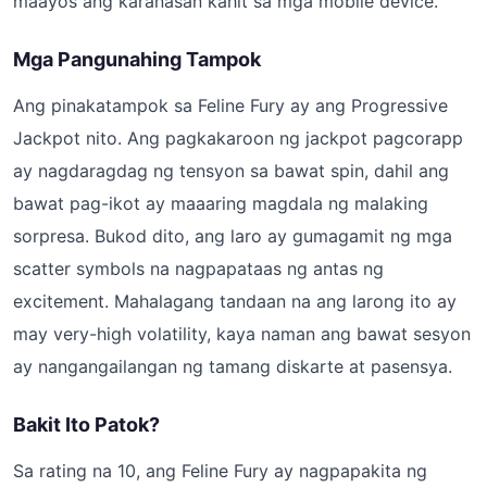
maayos ang karanasan kahit sa mga mobile device.
Mga Pangunahing Tampok
Ang pinakatampok sa Feline Fury ay ang Progressive
Jackpot nito. Ang pagkakaroon ng jackpot pagcorapp
ay nagdaragdag ng tensyon sa bawat spin, dahil ang
bawat pag-ikot ay maaaring magdala ng malaking
sorpresa. Bukod dito, ang laro ay gumagamit ng mga
scatter symbols na nagpapataas ng antas ng
excitement. Mahalagang tandaan na ang larong ito ay
may very-high volatility, kaya naman ang bawat sesyon
ay nangangailangan ng tamang diskarte at pasensya.
Bakit Ito Patok?
Sa rating na 10, ang Feline Fury ay nagpapakita ng