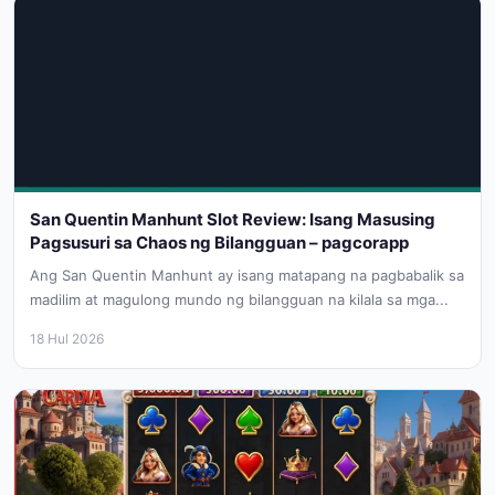
San Quentin Manhunt Slot Review: Isang Masusing
Pagsusuri sa Chaos ng Bilangguan – pagcorapp
Ang San Quentin Manhunt ay isang matapang na pagbabalik sa
madilim at magulong mundo ng bilangguan na kilala sa mga...
18 Hul 2026