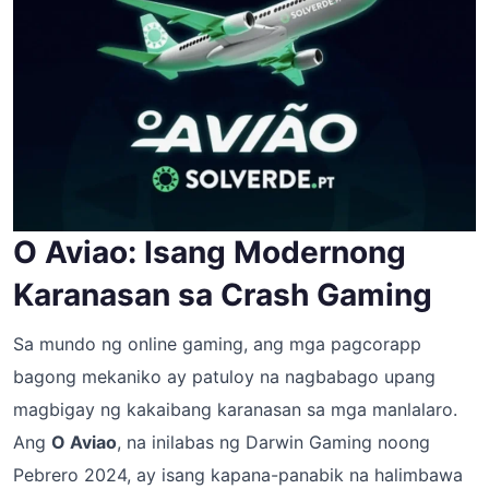
O Aviao: Isang Modernong
Karanasan sa Crash Gaming
Sa mundo ng online gaming, ang mga pagcorapp
bagong mekaniko ay patuloy na nagbabago upang
magbigay ng kakaibang karanasan sa mga manlalaro.
Ang
O Aviao
, na inilabas ng Darwin Gaming noong
Pebrero 2024, ay isang kapana-panabik na halimbawa