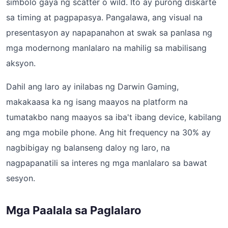
simbolo gaya ng scatter o wild. Ito ay purong diskarte
sa timing at pagpapasya. Pangalawa, ang visual na
presentasyon ay napapanahon at swak sa panlasa ng
mga modernong manlalaro na mahilig sa mabilisang
aksyon.
Dahil ang laro ay inilabas ng Darwin Gaming,
makakaasa ka ng isang maayos na platform na
tumatakbo nang maayos sa iba't ibang device, kabilang
ang mga mobile phone. Ang hit frequency na 30% ay
nagbibigay ng balanseng daloy ng laro, na
nagpapanatili sa interes ng mga manlalaro sa bawat
sesyon.
Mga Paalala sa Paglalaro