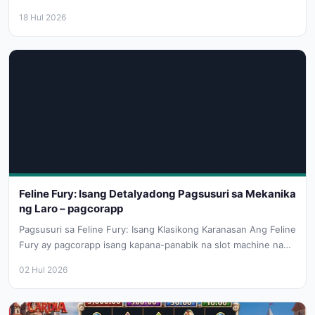
18 Hul 2026
Feline Fury: Isang Detalyadong Pagsusuri sa Mekanika
ng Laro – pagcorapp
Pagsusuri sa Feline Fury: Isang Klasikong Karanasan Ang Feline
Fury ay pagcorapp isang kapana-panabik na slot machine na
nagdadala ng...
02 Hul 2026