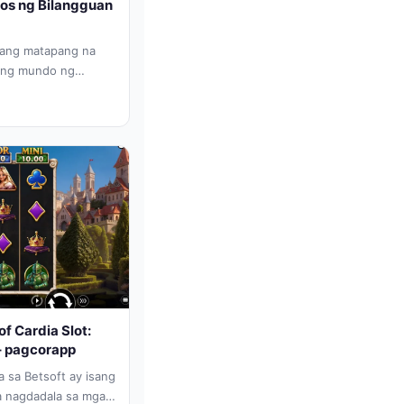
os ng Bilangguan
sang matapang na
long mundo ng
f Cardia Slot:
– pagcorapp
 sa Betsoft ay isang
a nagdadala sa mga