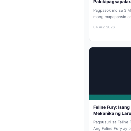
Pakikipagsapalar
Pagpasok mo sa 3 Mil
mong mapapansin an
disenyo ng Stone Ag
04 Aug 2026
Feline Fury: Isan
Mekanika ng Laro
Pagsusuri sa Feline 
Ang Feline Fury ay 