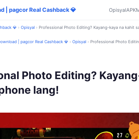
d | pagcor Real Cashback 💎
Opisyal
APK
M
shback 💎
›
Opisyal
›
Professional Photo Editing? Kayang-kaya na kahit s
Download | pagcor Real Cashback 💎
›
Opisyal
›
Professional Photo Editi
onal Photo Editing? Kayang
 phone lang!