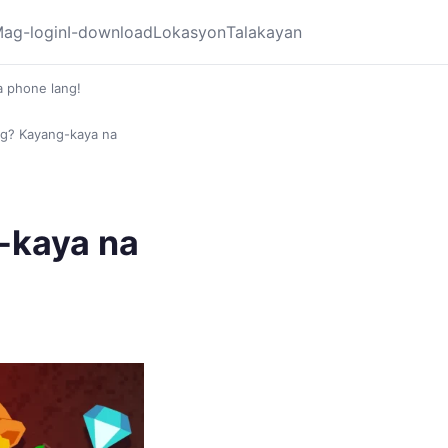
ag-login
I-download
Lokasyon
Talakayan
a phone lang!
ng? Kayang-kaya na
-kaya na