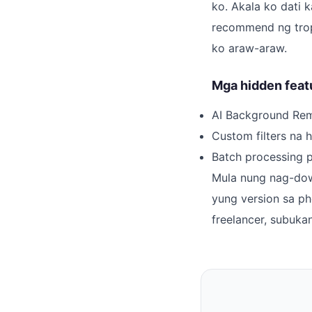
ko. Akala ko dati 
recommend ng tro
ko araw-araw.
Mga hidden feat
AI Background Remo
Custom filters na 
Batch processing p
Mula nung nag-dow
yung version sa p
freelancer, subukan