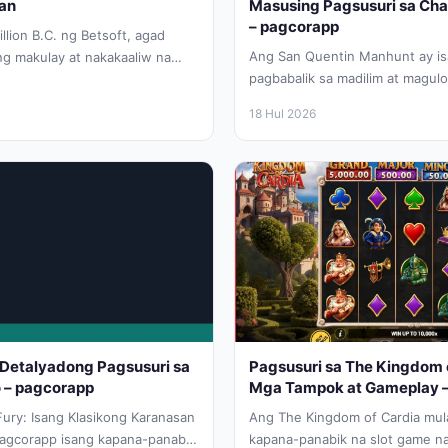
an
Masusing Pagsusuri sa Cha
– pagcorapp
lion B.C. ng Betsoft, agad
Ang San Quentin Manhunt ay i
g makulay at nakakaaliw na
pagbabalik sa madilim at magu
e...
bilangguan na kilala sa mga...
18 Hul 2026
g Detalyadong Pagsusuri sa
Pagsusuri sa The Kingdom o
 – pagcorapp
Mga Tampok at Gameplay 
Fury: Isang Klasikong Karanasan
Ang The Kingdom of Cardia mula
pagcorapp isang kapana-panabik
kapana-panabik na slot game n