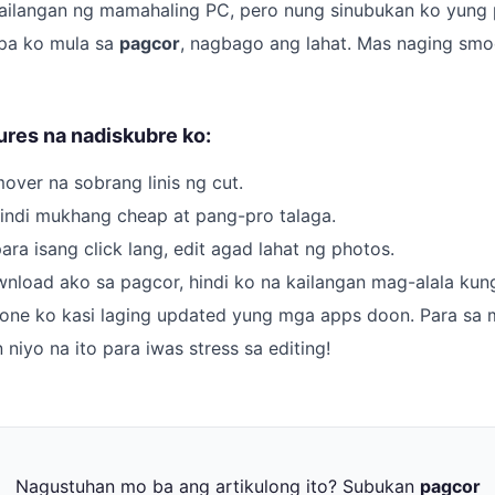
kailangan ng mamahaling PC, pero nung sinubukan ko yung p
pa ko mula sa
pagcor
, nagbago ang lahat. Mas naging sm
ures na nadiskubre ko:
ver na sobrang linis ng cut.
hindi mukhang cheap at pang-pro talaga.
ara isang click lang, edit agad lahat ng photos.
nload ako sa pagcor, hindi ko na kailangan mag-alala kun
hone ko kasi laging updated yung mga apps doon. Para sa
 niyo na ito para iwas stress sa editing!
Nagustuhan mo ba ang artikulong ito? Subukan
pagcor