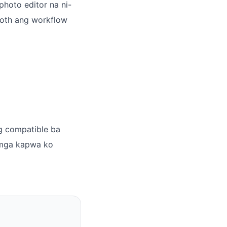
hoto editor na ni-
ooth ang workflow
g compatible ba
 mga kapwa ko